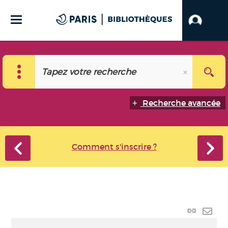
Recherche avancée
Comment s'inscrire ?
Lien
perma
Envo