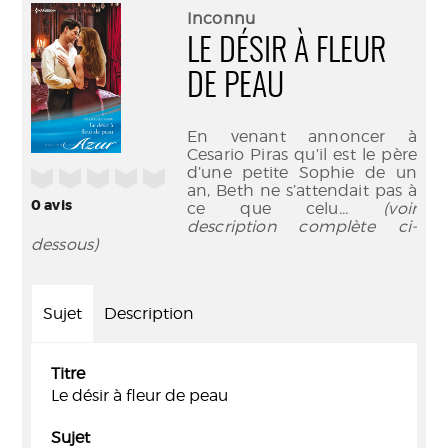
(Nouve
par
Inconnu
fenêtr
mail
LE DÉSIR À FLEUR
DE PEAU
En venant annoncer à
Cesario Piras qu’il est le père
d’une petite Sophie de un
/5
an, Beth ne s’attendait pas à
0
avis
ce que celu
... (voir
description complète ci-
dessous)
Sujet
Description
Titre
Le désir à fleur de peau
Sujet