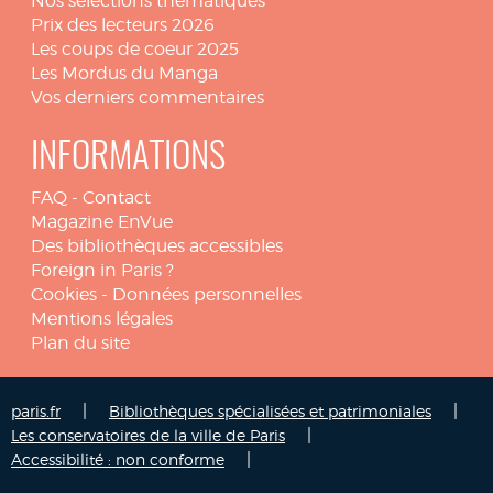
Nos sélections thématiques
Prix des lecteurs 2026
Les coups de coeur 2025
Les Mordus du Manga
Vos derniers commentaires
INFORMATIONS
FAQ
-
Contact
Magazine EnVue
Des bibliothèques accessibles
Foreign in Paris ?
Cookies
-
Données personnelles
Mentions légales
Plan du site
|
|
paris.fr
Bibliothèques spécialisées et patrimoniales
|
Les conservatoires de la ville de Paris
|
Accessibilité : non conforme