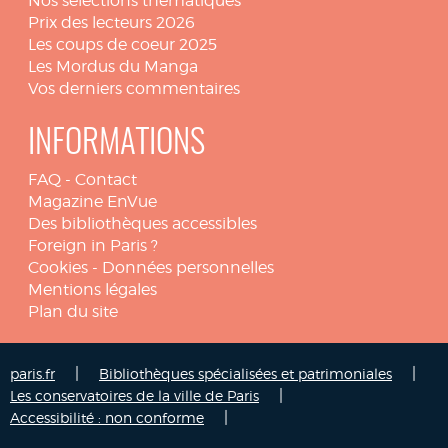
Nos sélections thématiques
Prix des lecteurs 2026
Les coups de coeur 2025
Les Mordus du Manga
Vos derniers commentaires
INFORMATIONS
FAQ
-
Contact
Magazine EnVue
Des bibliothèques accessibles
Foreign in Paris ?
Cookies
-
Données personnelles
Mentions légales
Plan du site
|
|
paris.fr
Bibliothèques spécialisées et patrimoniales
|
Les conservatoires de la ville de Paris
|
Accessibilité : non conforme