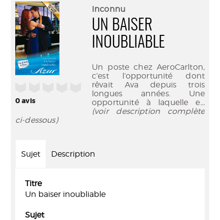
(Nouve
par
Inconnu
fenêtr
mail
UN BAISER
INOUBLIABLE
Un poste chez AeroCarlton,
c’est l’opportunité dont
rêvait Ava depuis trois
/5
longues années. Une
0
avis
opportunité à laquelle e
...
(voir description complète
ci-dessous)
Sujet
Description
Titre
Un baiser inoubliable
Sujet