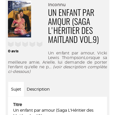
(Nouve
par
Inconnu
fenêtr
mail
UN ENFANT PAR
AMOUR (SAGA
L'HÉRITIER DES
MAITLAND VOL.9)
/5
0
avis
Un enfant par amour, Vicki
Lewis ThompsonLorsque sa
meilleure amie, Arielle, lui demande de porter
l'enfant qu'elle ne p
... (voir description complète
ci-dessous)
Sujet
Description
Titre
Un enfant par amour (Saga L'Héritier des