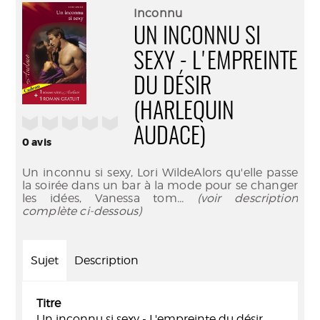
(Nouve
par
Inconnu
fenêtr
mail
UN INCONNU SI
SEXY - L'EMPREINTE
DU DÉSIR
(HARLEQUIN
/5
AUDACE)
0
avis
Un inconnu si sexy, Lori WildeAlors qu'elle passe
la soirée dans un bar à la mode pour se changer
les idées, Vanessa tom
... (voir description
complète ci-dessous)
Sujet
Description
Titre
Un inconnu si sexy - L'empreinte du désir