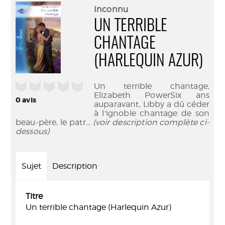
(Nouve
par
Inconnu
fenêtr
mail
UN TERRIBLE
CHANTAGE
(HARLEQUIN AZUR)
/5
Un terrible chantage,
Elizabeth PowerSix ans
0
avis
auparavant, Libby a dû céder
à l'ignoble chantage de son
beau-père, le patr
... (voir description complète ci-
dessous)
Sujet
Description
Titre
Un terrible chantage (Harlequin Azur)