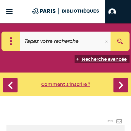
Recherche avancée
Comment s'inscrire ?
Lien
perma
Envo