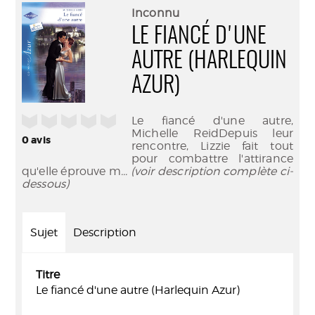
(Nouve
par
Inconnu
fenêtr
mail
LE FIANCÉ D'UNE
AUTRE (HARLEQUIN
AZUR)
/5
Le fiancé d'une autre,
Michelle ReidDepuis leur
0
avis
rencontre, Lizzie fait tout
pour combattre l'attirance
qu'elle éprouve m
... (voir description complète ci-
dessous)
Sujet
Description
Titre
Le fiancé d'une autre (Harlequin Azur)