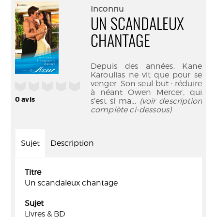
(Nouve
par
Inconnu
fenêtr
mail
UN SCANDALEUX
CHANTAGE
Depuis des années, Kane
Karoulias ne vit que pour se
venger. Son seul but : réduire
/5
à néant Owen Mercer, qui
0
avis
s’est si ma
... (voir description
complète ci-dessous)
Sujet
Description
Titre
Un scandaleux chantage
Sujet
Livres & BD