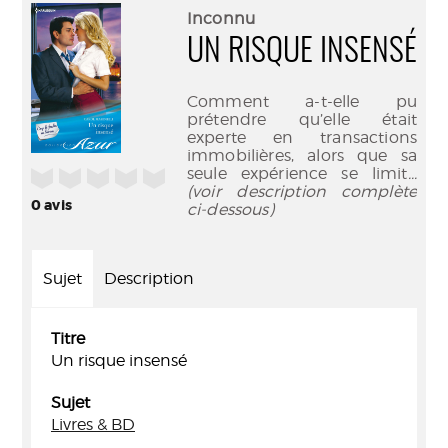
(Nouve
par
Inconnu
fenêtr
mail
UN RISQUE INSENSÉ
Comment a-t-elle pu
prétendre qu’elle était
experte en transactions
immobilières, alors que sa
seule expérience se limit
...
/5
(voir description complète
0
avis
ci-dessous)
Sujet
Description
Titre
Un risque insensé
Sujet
Livres & BD