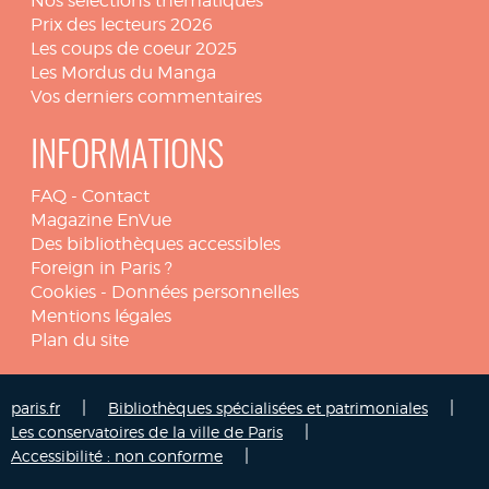
Nos sélections thématiques
Prix des lecteurs 2026
Les coups de coeur 2025
Les Mordus du Manga
Vos derniers commentaires
INFORMATIONS
FAQ
-
Contact
Magazine EnVue
Des bibliothèques accessibles
Foreign in Paris ?
Cookies
-
Données personnelles
Mentions légales
Plan du site
|
|
paris.fr
Bibliothèques spécialisées et patrimoniales
|
Les conservatoires de la ville de Paris
|
Accessibilité : non conforme