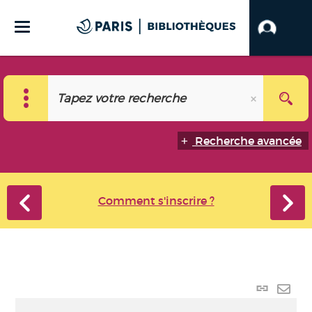
Recherche avancée
Comment s'inscrire ?
Lien
perma
Envo