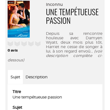
(Nouve
par
Inconnu
fenêtr
mail
UNE TEMPÉTUEUSE
PASSION
Depuis sa rencontre
houleuse avec Damyen
Wyatt, deux mois plus tôt,
/5
Harriet ne cesse de songer à
0
avis
lui, à son regard envoû
... (voir
description complète ci-
dessous)
Sujet
Description
Titre
Une tempétueuse passion
Sujet