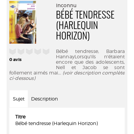
(Nouve
par
Inconnu
fenêtr
mail
BÉBÉ TENDRESSE
(HARLEQUIN
HORIZON)
/5
Bébé tendresse, Barbara
HannayLorsqu'ils n'étaient
0
avis
encore que des adolescents,
Nell et Jacob se sont
follement aimés mai
... (voir description complète
ci-dessous)
Sujet
Description
Titre
Bébé tendresse (Harlequin Horizon)