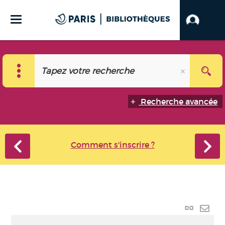
Recherche avancée
Comment s'inscrire ?
Lien
perma
Envo