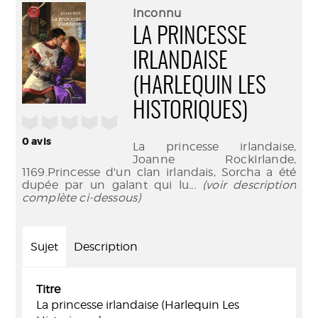
(Nouve
par
Inconnu
fenêtr
mail
LA PRINCESSE
IRLANDAISE
(HARLEQUIN LES
HISTORIQUES)
/5
0
avis
La princesse irlandaise,
Joanne RockIrlande,
1169.Princesse d'un clan irlandais, Sorcha a été
dupée par un galant qui lu
... (voir description
complète ci-dessous)
Sujet
Description
Titre
La princesse irlandaise (Harlequin Les