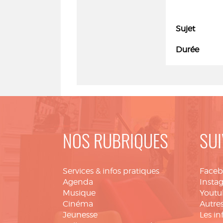
Sujet
Durée
NOS RUBRIQUES
SUI
Services & infos pratiques
Face
Agenda
Insta
Musique
Youtu
Cinéma
Autres
Jeunesse
Les in