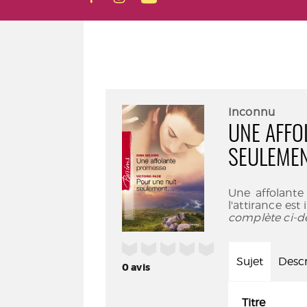
Inconnu
UNE AFFO
SEULEMEN
Une affolante
l'attirance es
complète ci-d
/5
Sujet
Descr
0
avis
Titre