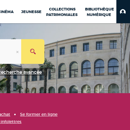
COLLECTIONS
BIBLIOTHÈQUE
CINÉMA
JEUNESSE
PATRIMONIALES
NUMÉRIQUE
Recherche avancée
achat
Se former en ligne
infolettres