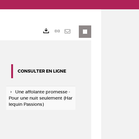
Lien
Exports
permanent
Envoyer
(Nouvelle
par
fenêtre)
mail
CONSULTER EN LIGNE
Une affolante promesse -
Pour une nuit seulement (Har
lequin Passions)