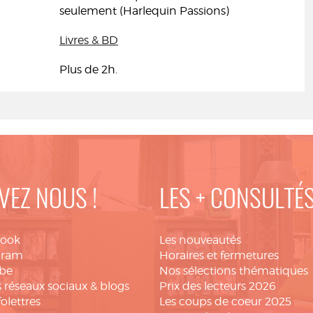
seulement (Harlequin Passions)
Livres & BD
Plus de 2h.
VEZ NOUS !
LES + CONSULTÉ
book
Les nouveautés
gram
Horaires et fermetures
be
Nos sélections thématiques
 réseaux sociaux & blogs
Prix des lecteurs 2026
folettres
Les coups de coeur 2025