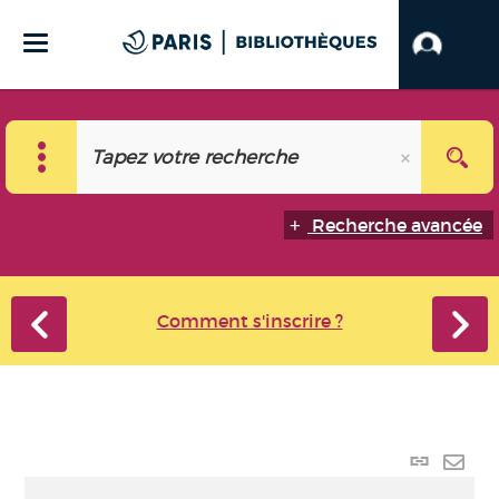
Recherche avancée
Comment s'inscrire ?
Lien
perma
Envo