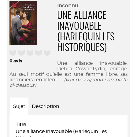
(Nouve
par
Inconnu
fenêtr
mail
UNE ALLIANCE
INAVOUABLE
(HARLEQUIN LES
HISTORIQUES)
/5
0
avis
Une alliance inavouable,
Debra CowanLydia, enrage.
Au seul motif qu’elle est une femme libre, ses
financiers renâclent.
... (voir description complète
ci-dessous)
Sujet
Description
Titre
Une alliance inavouable (Harlequin Les