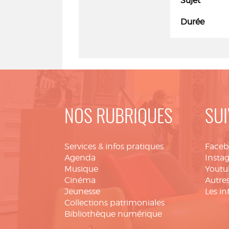
Sujet
Durée
NOS RUBRIQUES
SUI
Services & infos pratiques
Face
Agenda
Insta
Musique
Youtu
Cinéma
Autres
Jeunesse
Les in
Collections patrimoniales
Bibliothèque numérique