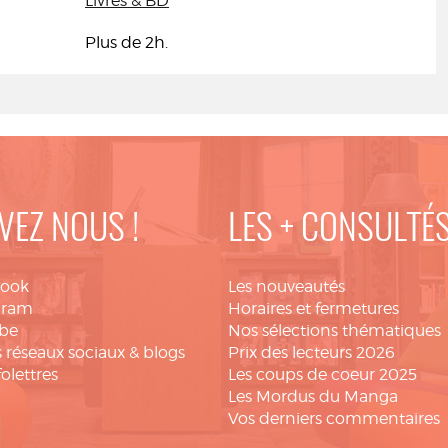
Livres & BD
Plus de 2h.
VEZ NOUS !
LES + CONSULTÉ
book
Les nouveautés
gram
Horaires et fermetures
be
Nos sélections thématiques
 réseaux sociaux & blogs
Prix des lecteurs 2026
folettres
Les coups de coeur 2025
Les Mordus du Manga
Vos derniers commentaires