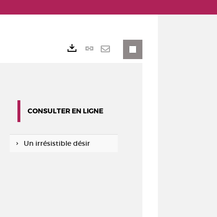
Lien
Exports
permanent
Envoyer
(Nouvelle
par
fenêtre)
mail
CONSULTER EN LIGNE
Un irrésistible désir