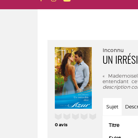
Inconnu
UN IRRÉSI
« Mademoisel
entendant cet
description co
Sujet
Descr
/5
0
avis
Titre