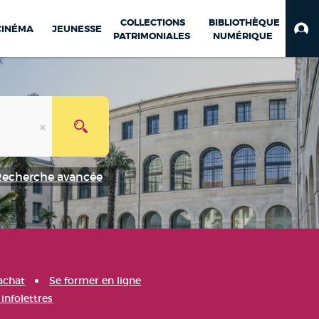
COLLECTIONS
BIBLIOTHÈQUE
CINÉMA
JEUNESSE
PATRIMONIALES
NUMÉRIQUE
Recherche avancée
achat
Se former en ligne
infolettres