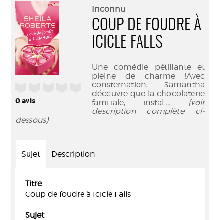
(Nouve
par
Inconnu
fenêtr
mail
COUP DE FOUDRE À
ICICLE FALLS
Une comédie pétillante et
pleine de charme !Avec
consternation, Samantha
/5
découvre que la chocolaterie
0
avis
familiale, install
... (voir
description complète ci-
dessous)
Sujet
Description
Titre
Coup de foudre à Icicle Falls
Sujet