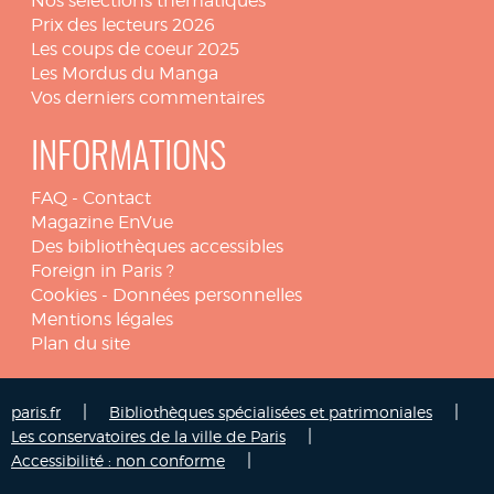
Nos sélections thématiques
Prix des lecteurs 2026
Les coups de coeur 2025
Les Mordus du Manga
Vos derniers commentaires
INFORMATIONS
FAQ
-
Contact
Magazine EnVue
Des bibliothèques accessibles
Foreign in Paris ?
Cookies
-
Données personnelles
Mentions légales
Plan du site
|
|
paris.fr
Bibliothèques spécialisées et patrimoniales
|
Les conservatoires de la ville de Paris
|
Accessibilité : non conforme