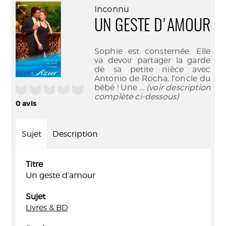
(Nouve
par
Inconnu
fenêtr
mail
UN GESTE D'AMOUR
Sophie est consternée. Elle
va devoir partager la garde
de sa petite nièce avec
Antonio de Rocha, l’oncle du
bébé ! Une
... (voir description
/5
complète ci-dessous)
0
avis
Sujet
Description
Titre
Un geste d'amour
Sujet
Livres & BD