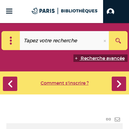
Recherche avancée
Comment s'inscrire ?
Lien
perma
Envo