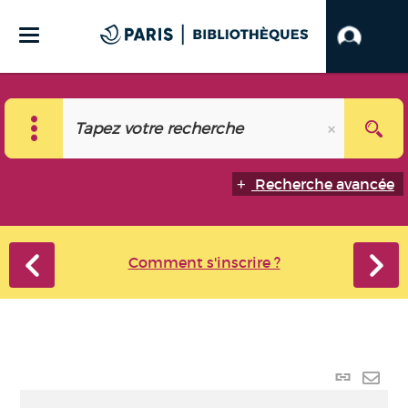
Recherche avancée
Comment s'inscrire ?
Lien
perma
Envo