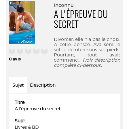
(Nouve
par
Inconnu
fenêtr
mail
A L'ÉPREUVE DU
SECRET
Divorcer, elle n’a pas le choix.
A cette pensée, Ava sent le
sol se dérober sous ses pieds.
/5
Pourtant, tout avait
0
avis
commenc
... (voir description
complète ci-dessous)
Sujet
Description
Titre
A l'épreuve du secret
Sujet
Livres & BD