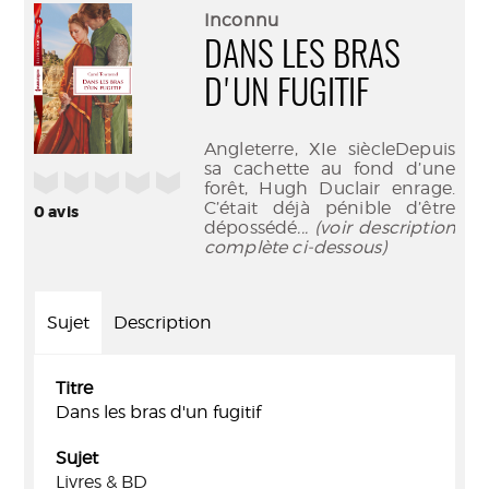
(Nouve
par
Inconnu
fenêtr
mail
DANS LES BRAS
D'UN FUGITIF
Angleterre, XIe siècleDepuis
sa cachette au fond d’une
/5
forêt, Hugh Duclair enrage.
C’était déjà pénible d’être
0
avis
dépossédé
... (voir description
complète ci-dessous)
Sujet
Description
Titre
Dans les bras d'un fugitif
Sujet
Livres & BD