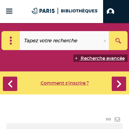
Recherche avancée
Comment s'inscrire ?
Lien
perma
Envo