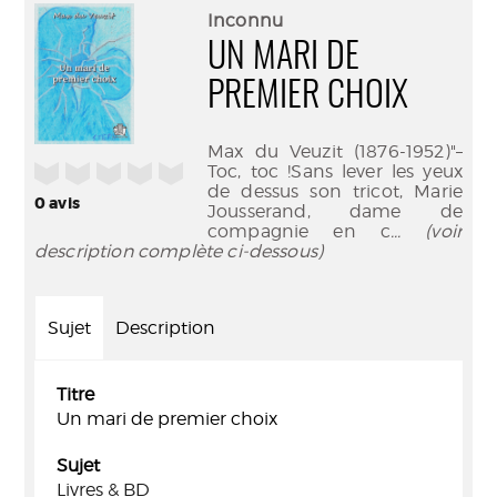
(Nouve
par
Inconnu
fenêtr
mail
UN MARI DE
PREMIER CHOIX
Max du Veuzit (1876-1952)"–
/5
Toc, toc !Sans lever les yeux
de dessus son tricot, Marie
0
avis
Jousserand, dame de
compagnie en c
... (voir
description complète ci-dessous)
Sujet
Description
Titre
Un mari de premier choix
Sujet
Livres & BD