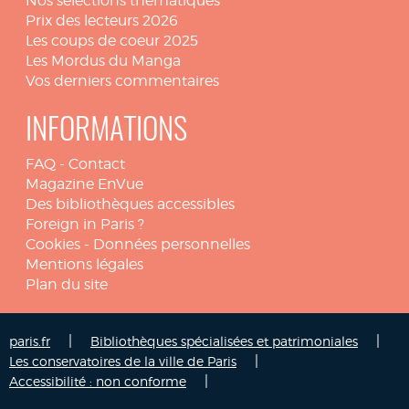
Nos sélections thématiques
Prix des lecteurs 2026
Les coups de coeur 2025
Les Mordus du Manga
Vos derniers commentaires
INFORMATIONS
FAQ
-
Contact
Magazine EnVue
Des bibliothèques accessibles
Foreign in Paris ?
Cookies
-
Données personnelles
Mentions légales
Plan du site
|
|
paris.fr
Bibliothèques spécialisées et patrimoniales
|
Les conservatoires de la ville de Paris
|
Accessibilité : non conforme