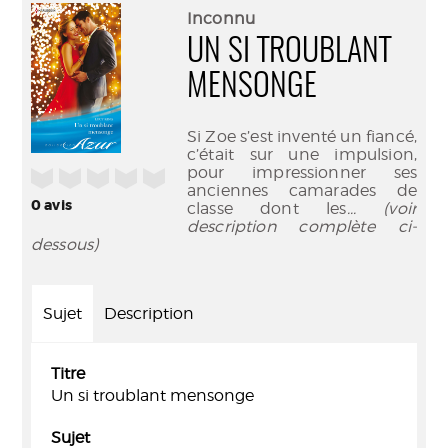
(Nouve
par
Inconnu
fenêtr
mail
UN SI TROUBLANT
MENSONGE
Si Zoe s’est inventé un fiancé,
c’était sur une impulsion,
pour impressionner ses
/5
anciennes camarades de
0
avis
classe dont les
... (voir
description complète ci-
dessous)
Sujet
Description
Titre
Un si troublant mensonge
Sujet