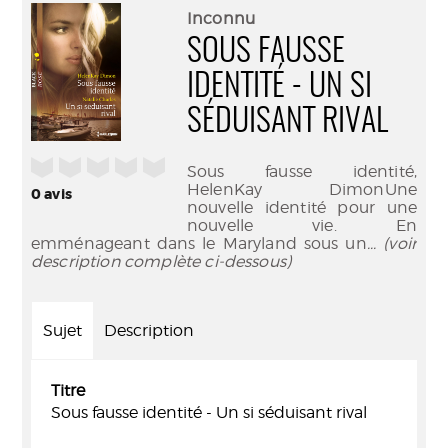
(Nouve
par
Inconnu
fenêtr
mail
SOUS FAUSSE
IDENTITÉ - UN SI
SÉDUISANT RIVAL
/5
Sous fausse identité,
HelenKay DimonUne
0
avis
nouvelle identité pour une
nouvelle vie. En
emménageant dans le Maryland sous un
... (voir
description complète ci-dessous)
Sujet
Description
Titre
Sous fausse identité - Un si séduisant rival