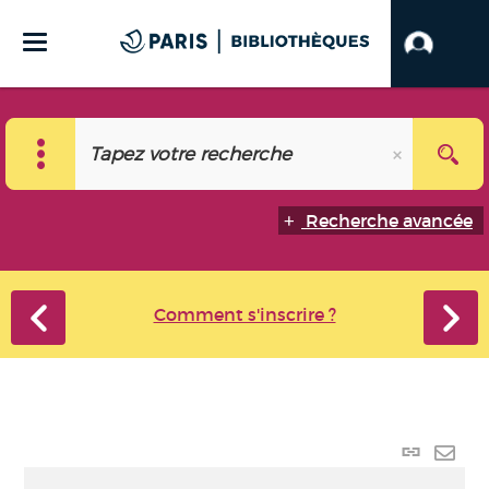
Recherche avancée
Comment s'inscrire ?
Lien
perma
Envo