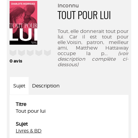
(Nouve
par
Inconnu
fenêtr
mail
TOUT POUR LUI
Tout, elle donnerait tout pour
lui. Car il est tout pour
elle.Voisin, patron, meilleur
ami, Matthew Hattaway
/5
occupe la p
... (voir
description complète ci-
0
avis
dessous)
Sujet
Description
Titre
Tout pour lui
Sujet
Livres & BD