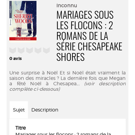
(Nouve
par
Inconnu
fenêtr
mail
MARIAGES SOUS
LES FLOCONS : 2
ROMANS DE LA
SÉRIE CHESAPEAKE
/5
SHORES
0
avis
Une surprise à Noël Et si Noël était vraiment la
saison des miracles ? La dernière fois que Megan
a fêté Noël à Chesapea
... (voir description
complète ci-dessous)
Sujet
Description
Titre
Mariages sous les flocons : 2 romans de la