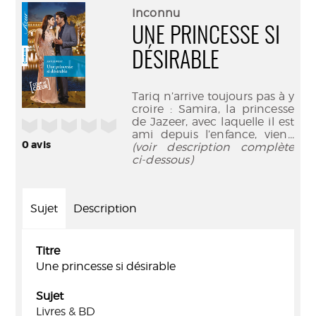
(Nouve
par
Inconnu
fenêtr
mail
UNE PRINCESSE SI
DÉSIRABLE
Tariq n’arrive toujours pas à y
croire : Samira, la princesse
de Jazeer, avec laquelle il est
/5
ami depuis l’enfance, vien
...
0
avis
(voir description complète
ci-dessous)
Sujet
Description
Titre
Une princesse si désirable
Sujet
Livres & BD