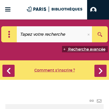
Recherche avancée
Comment s'inscrire ?
Lien
perma
Envo