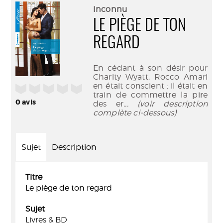
(Nouve
par
Inconnu
fenêtr
mail
LE PIÈGE DE TON
REGARD
En cédant à son désir pour
Charity Wyatt, Rocco Amari
en était conscient : il était en
/5
train de commettre la pire
0
avis
des er
... (voir description
complète ci-dessous)
Sujet
Description
Titre
Le piège de ton regard
Sujet
Livres & BD