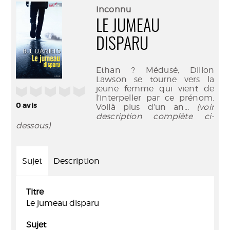
(Nouve
par
Inconnu
fenêtr
mail
LE JUMEAU
DISPARU
Ethan ? Médusé, Dillon
Lawson se tourne vers la
jeune femme qui vient de
/5
l’interpeller par ce prénom.
0
avis
Voilà plus d’un an
... (voir
description complète ci-
dessous)
Sujet
Description
Titre
Le jumeau disparu
Sujet