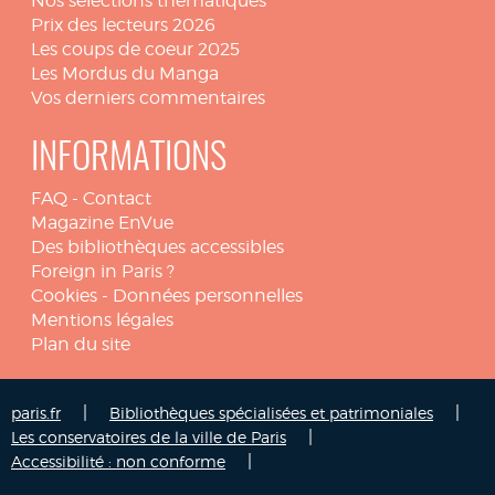
Nos sélections thématiques
Prix des lecteurs 2026
Les coups de coeur 2025
Les Mordus du Manga
Vos derniers commentaires
INFORMATIONS
FAQ
-
Contact
Magazine EnVue
Des bibliothèques accessibles
Foreign in Paris ?
Cookies
-
Données personnelles
Mentions légales
Plan du site
|
|
paris.fr
Bibliothèques spécialisées et patrimoniales
|
Les conservatoires de la ville de Paris
|
Accessibilité : non conforme