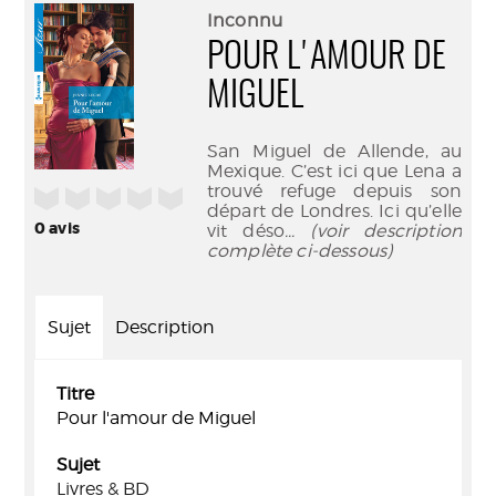
(Nouve
par
Inconnu
fenêtr
mail
POUR L'AMOUR DE
MIGUEL
San Miguel de Allende, au
Mexique. C’est ici que Lena a
trouvé refuge depuis son
/5
départ de Londres. Ici qu’elle
0
avis
vit déso
... (voir description
complète ci-dessous)
Sujet
Description
Titre
Pour l'amour de Miguel
Sujet
Livres & BD