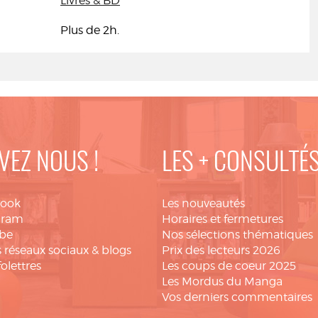
Livres & BD
Plus de 2h.
VEZ NOUS !
LES + CONSULTÉ
book
Les nouveautés
gram
Horaires et fermetures
be
Nos sélections thématiques
 réseaux sociaux & blogs
Prix des lecteurs 2026
folettres
Les coups de coeur 2025
Les Mordus du Manga
Vos derniers commentaires