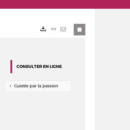
Lien
Exports
permanent
Envoyer
(Nouvelle
par
fenêtre)
mail
CONSULTER EN LIGNE
Guidée par la passion