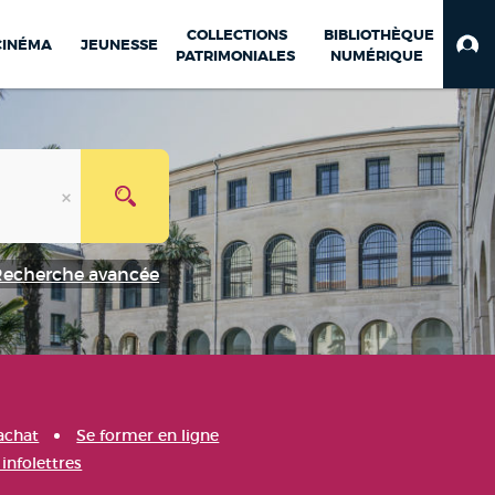
COLLECTIONS
BIBLIOTHÈQUE
CINÉMA
JEUNESSE
PATRIMONIALES
NUMÉRIQUE
Recherche avancée
achat
Se former en ligne
infolettres