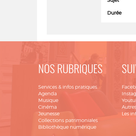
Sujet
Durée
NOS RUBRIQUES
SUI
Services & infos pratiques
Face
Agenda
Insta
Musique
Youtu
Cinéma
Autres
Jeunesse
Les in
Collections patrimoniales
Bibliothèque numérique