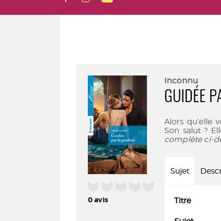
Inconnu
GUIDÉE P
Alors qu’elle
Son salut ? El
complète ci-d
Sujet
Descr
/5
0
avis
Titre