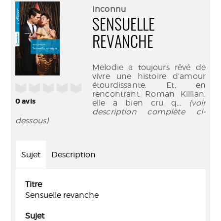
(Nouve
par
Inconnu
fenêtr
mail
SENSUELLE
REVANCHE
Melodie a toujours rêvé de
vivre une histoire d’amour
étourdissante. Et, en
/5
rencontrant Roman Killian,
0
avis
elle a bien cru q
... (voir
description complète ci-
dessous)
Sujet
Description
Titre
Sensuelle revanche
Sujet