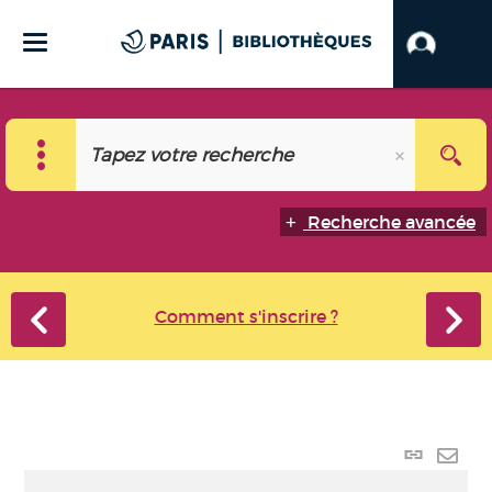
Recherche avancée
Comment s'inscrire ?
Lien
perma
Envo