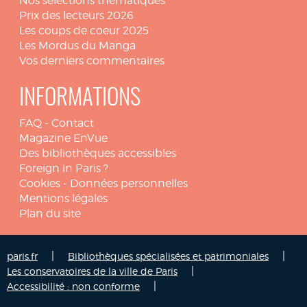
Nos sélections thématiques
Prix des lecteurs 2026
Les coups de coeur 2025
Les Mordus du Manga
Vos derniers commentaires
INFORMATIONS
FAQ
-
Contact
Magazine EnVue
Des bibliothèques accessibles
Foreign in Paris ?
Cookies
-
Données personnelles
Mentions légales
Plan du site
|
|
paris.fr
Bibliothèques spécialisées et patrimoniales
|
Les conservatoires de la ville de Paris
|
Accessibilité : non conforme