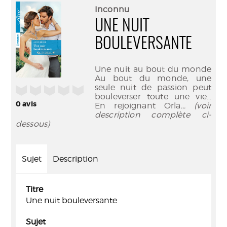
(Nouve
par
Inconnu
fenêtr
mail
UNE NUIT
BOULEVERSANTE
Une nuit au bout du monde
Au bout du monde, une
seule nuit de passion peut
/5
bouleverser toute une vie…
0
avis
En rejoignant Orla
... (voir
description complète ci-
dessous)
Sujet
Description
Titre
Une nuit bouleversante
Sujet