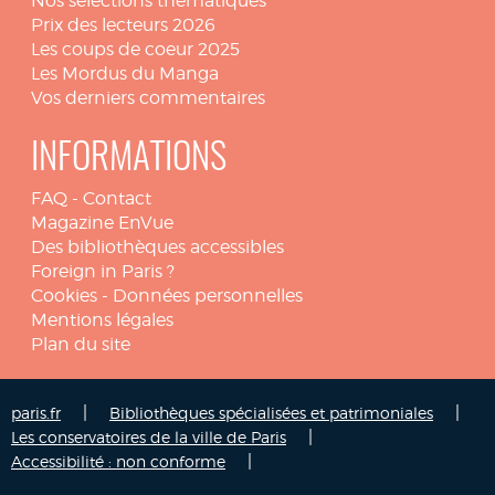
Nos sélections thématiques
Prix des lecteurs 2026
Les coups de coeur 2025
Les Mordus du Manga
Vos derniers commentaires
INFORMATIONS
FAQ
-
Contact
Magazine EnVue
Des bibliothèques accessibles
Foreign in Paris ?
Cookies
-
Données personnelles
Mentions légales
Plan du site
|
|
paris.fr
Bibliothèques spécialisées et patrimoniales
|
Les conservatoires de la ville de Paris
|
Accessibilité : non conforme