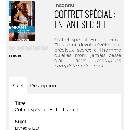
(Nouve
par
Inconnu
fenêtr
mail
COFFRET SPÉCIAL :
ENFANT SECRET
Coffret spécial: Enfant secret
Elles vont devoir révéler leur
/5
précieux secret à l'homme
qu'elles n'ont jamais cessé
0
avis
d'ai
... (voir description
complète ci-dessous)
Sujet
Description
Titre
Coffret spécial : Enfant secret
Sujet
Livres & BD