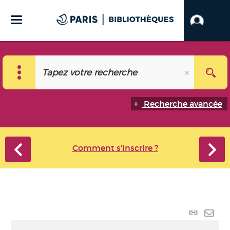
Recherche avancée
Comment s'inscrire ?
Lien
perma
Envo