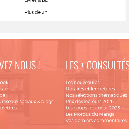
Livres & BD
Plus de 2h.
VEZ NOUS !
LES + CONSULTÉ
book
Les nouveautés
gram
Horaires et fermetures
be
Nos sélections thématiques
 réseaux sociaux & blogs
Prix des lecteurs 2026
folettres
Les coups de coeur 2025
Les Mordus du Manga
Vos derniers commentaires