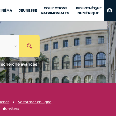
COLLECTIONS
BIBLIOTHÈQUE
CINÉMA
JEUNESSE
PATRIMONIALES
NUMÉRIQUE
Recherche avancée
achat
Se former en ligne
infolettres