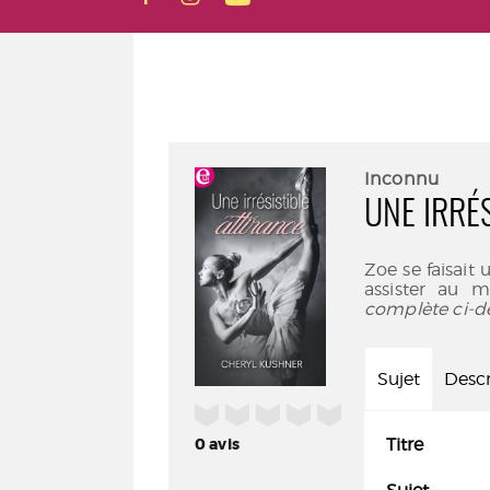
Inconnu
UNE IRRÉ
Zoe se faisait 
assister au 
complète ci-d
Sujet
Descr
/5
0
avis
Titre