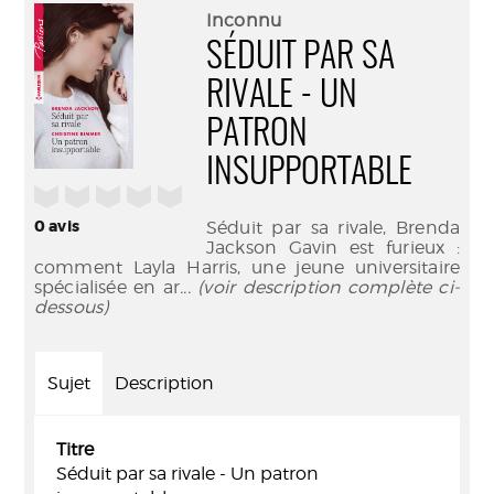
(Nouve
par
Inconnu
fenêtr
mail
SÉDUIT PAR SA
RIVALE - UN
PATRON
INSUPPORTABLE
/5
0
avis
Séduit par sa rivale, Brenda
Jackson Gavin est furieux :
comment Layla Harris, une jeune universitaire
spécialisée en ar
... (voir description complète ci-
dessous)
Sujet
Description
Titre
Séduit par sa rivale - Un patron