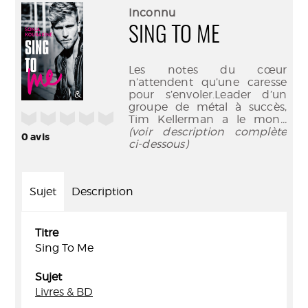
(Nouve
par
Inconnu
fenêtr
mail
SING TO ME
Les notes du cœur
n’attendent qu’une caresse
pour s’envoler.Leader d’un
groupe de métal à succès,
/5
Tim Kellerman a le mon
...
(voir description complète
0
avis
ci-dessous)
Sujet
Description
Titre
Sing To Me
Sujet
Livres & BD