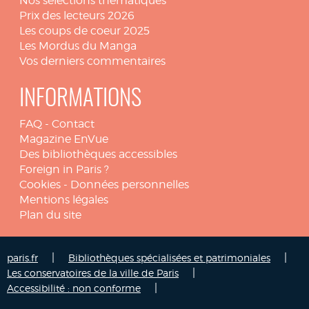
Nos sélections thématiques
Prix des lecteurs 2026
Les coups de coeur 2025
Les Mordus du Manga
Vos derniers commentaires
INFORMATIONS
FAQ
-
Contact
Magazine EnVue
Des bibliothèques accessibles
Foreign in Paris ?
Cookies
-
Données personnelles
Mentions légales
Plan du site
|
|
paris.fr
Bibliothèques spécialisées et patrimoniales
|
Les conservatoires de la ville de Paris
|
Accessibilité : non conforme