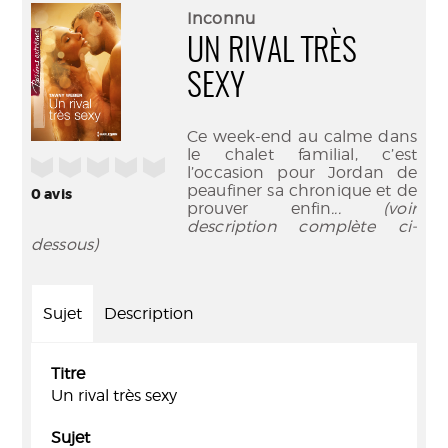
(Nouve
par
Inconnu
fenêtr
mail
UN RIVAL TRÈS
SEXY
Ce week-end au calme dans
le chalet familial, c’est
/5
l’occasion pour Jordan de
peaufiner sa chronique et de
0
avis
prouver enfin
... (voir
description complète ci-
dessous)
Sujet
Description
Titre
Un rival très sexy
Sujet