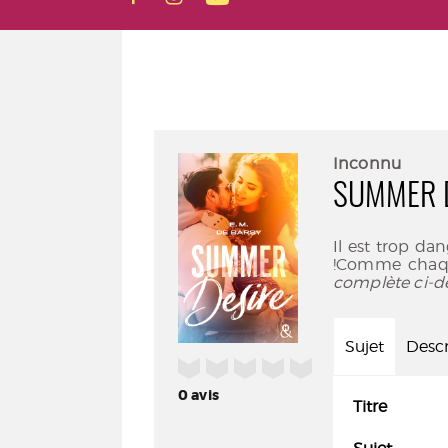
Inconnu
SUMMER 
Il est trop da
!Comme chaque
complète ci-d
Sujet
Descr
/5
0
avis
Titre