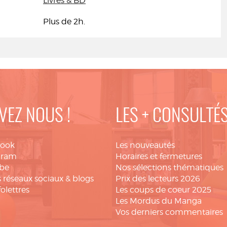
Livres & BD
Plus de 2h.
VEZ NOUS !
LES + CONSULTÉ
book
Les nouveautés
gram
Horaires et fermetures
be
Nos sélections thématiques
 réseaux sociaux & blogs
Prix des lecteurs 2026
folettres
Les coups de coeur 2025
Les Mordus du Manga
Vos derniers commentaires