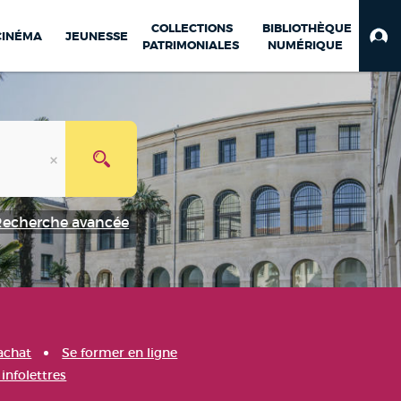
COLLECTIONS
BIBLIOTHÈQUE
CINÉMA
JEUNESSE
PATRIMONIALES
NUMÉRIQUE
Recherche avancée
achat
Se former en ligne
infolettres