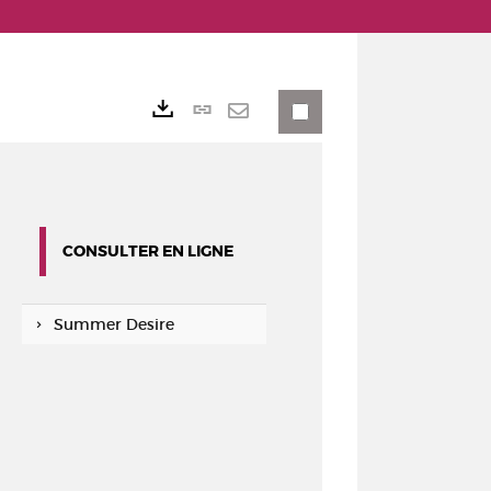
Lien
Exports
permanent
Envoyer
(Nouvelle
par
fenêtre)
mail
CONSULTER EN LIGNE
Summer Desire