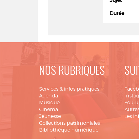
Sujet
Durée
NOS RUBRIQUES
SUI
Services & infos pratiques
Face
Agenda
Insta
Musique
Youtu
Cinéma
Autres
Jeunesse
Les in
Collections patrimoniales
Bibliothèque numérique