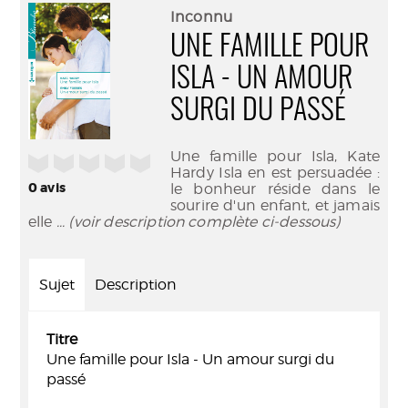
(Nouve
par
Inconnu
fenêtr
mail
UNE FAMILLE POUR
ISLA - UN AMOUR
SURGI DU PASSÉ
Une famille pour Isla, Kate
/5
Hardy Isla en est persuadée :
0
avis
le bonheur réside dans le
sourire d'un enfant, et jamais
elle
... (voir description complète ci-dessous)
Sujet
Description
Titre
Une famille pour Isla - Un amour surgi du
passé