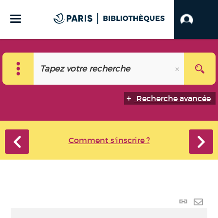
Recherche avancée
Comment s'inscrire ?
Lien
perma
Envo