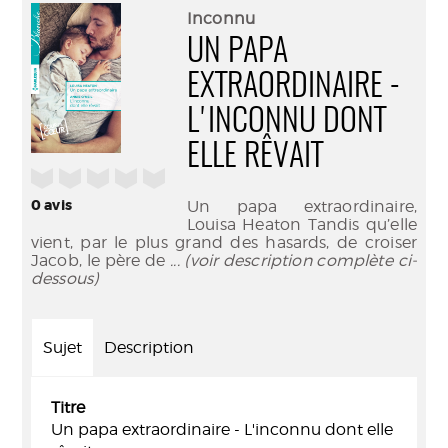
(Nouve
par
Inconnu
fenêtr
mail
UN PAPA
EXTRAORDINAIRE -
L'INCONNU DONT
ELLE RÊVAIT
/5
0
avis
Un papa extraordinaire,
Louisa Heaton Tandis qu’elle
vient, par le plus grand des hasards, de croiser
Jacob, le père de
... (voir description complète ci-
dessous)
Sujet
Description
Titre
Un papa extraordinaire - L'inconnu dont elle