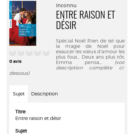
(Nouve
par
Inconnu
fenêtr
mail
ENTRE RAISON ET
DÉSIR
Spécial Noël Rien de tel que
la magie de Noël pour
exaucer les vœux d’amour les
/5
plus fous… Deux ans plus tôt,
0
avis
Emma pensa
... (voir
description complète ci-
dessous)
Sujet
Description
Titre
Entre raison et désir
Sujet