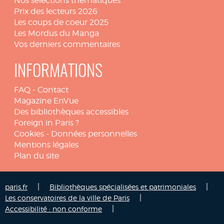
Nos sélections thématiques
Prix des lecteurs 2026
Les coups de coeur 2025
Les Mordus du Manga
Vos derniers commentaires
INFORMATIONS
FAQ
-
Contact
Magazine EnVue
Des bibliothèques accessibles
Foreign in Paris ?
Cookies
-
Données personnelles
Mentions légales
Plan du site
|
|
paris.fr
Bibliothèques spécialisées et patrimoniales
|
Les conservatoires de la ville de Paris
|
Accessibilité : non conforme