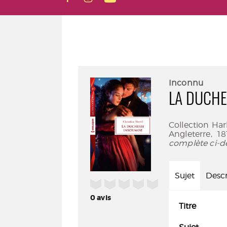
Inconnu
LA DUCHE
Collection Harl
Angleterre, 1
complète ci-d
Sujet
Descr
/5
0
avis
Titre