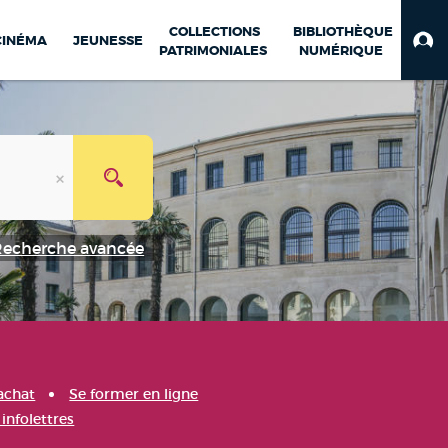
COLLECTIONS
BIBLIOTHÈQUE
CINÉMA
JEUNESSE
PATRIMONIALES
NUMÉRIQUE
Recherche avancée
achat
Se former en ligne
infolettres