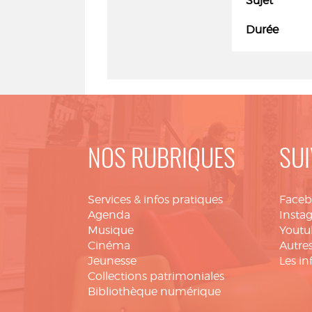
Sujet
Durée
NOS RUBRIQUES
SUI
Services & infos pratiques
Face
Agenda
Insta
Musique
Youtu
Cinéma
Autres
Jeunesse
Les in
Collections patrimoniales
Bibliothèque numérique