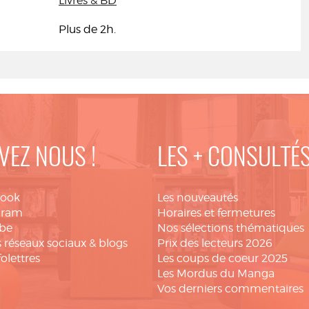
Livres & BD
Plus de 2h.
VEZ NOUS !
LES + CONSULTÉ
book
Les nouveautés
gram
Horaires et fermetures
be
Nos sélections thématiques
 réseaux sociaux & blogs
Prix des lecteurs 2026
folettres
Les coups de coeur 2025
Les Mordus du Manga
Vos derniers commentaires