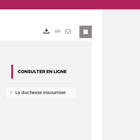
Lien
Exports
permanent
Envoyer
(Nouvelle
par
fenêtre)
mail
CONSULTER EN LIGNE
La duchesse insoumise