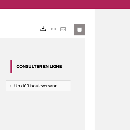
Lien
Exports
permanent
Envoyer
(Nouvelle
par
fenêtre)
mail
CONSULTER EN LIGNE
Un défi bouleversant