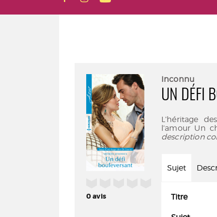
Inconnu
UN DÉFI 
L’héritage d
l’amour Un ch
description co
Sujet
Descr
/5
0
avis
Titre