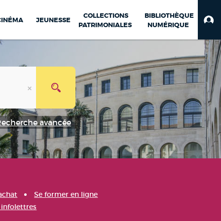
COLLECTIONS
BIBLIOTHÈQUE
CINÉMA
JEUNESSE
PATRIMONIALES
NUMÉRIQUE
Recherche avancée
achat
Se former en ligne
infolettres