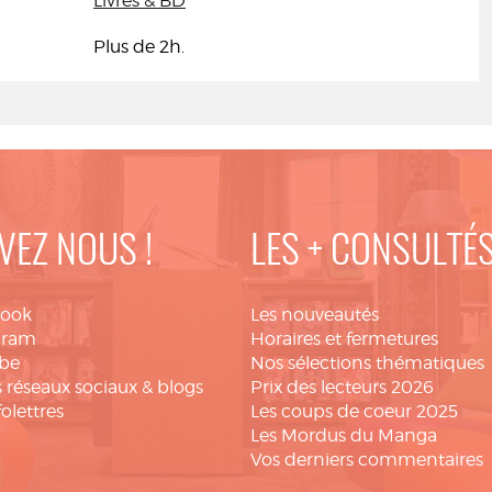
Livres & BD
Plus de 2h.
VEZ NOUS !
LES + CONSULTÉ
book
Les nouveautés
gram
Horaires et fermetures
be
Nos sélections thématiques
 réseaux sociaux & blogs
Prix des lecteurs 2026
folettres
Les coups de coeur 2025
Les Mordus du Manga
Vos derniers commentaires