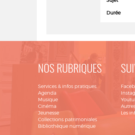
Sujet
Durée
NOS RUBRIQUES
SUI
Services & infos pratiques
Face
Agenda
Insta
Musique
Youtu
Cinéma
Autres
Jeunesse
Les in
Collections patrimoniales
Bibliothèque numérique