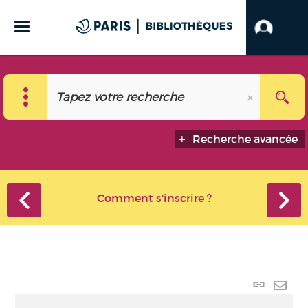
Recherche avancée
Comment s'inscrire ?
Lien
perma
Envo