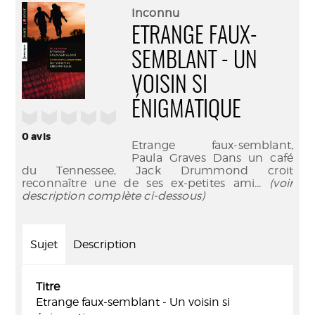
(Nouve
par
Inconnu
fenêtr
mail
ETRANGE FAUX-
SEMBLANT - UN
VOISIN SI
ÉNIGMATIQUE
/5
0
avis
Etrange faux-semblant,
Paula Graves Dans un café
du Tennessee, Jack Drummond croit
reconnaître une de ses ex-petites ami
... (voir
description complète ci-dessous)
Sujet
Description
Titre
Etrange faux-semblant - Un voisin si