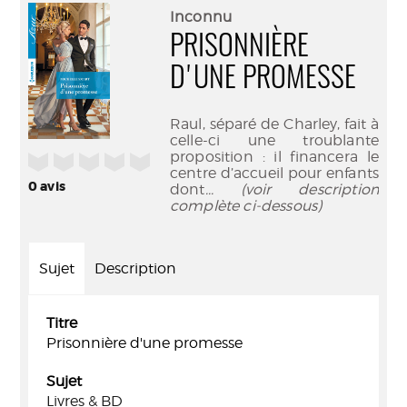
(Nouve
par
Inconnu
fenêtr
mail
PRISONNIÈRE
D'UNE PROMESSE
Raul, séparé de Charley, fait à
celle-ci une troublante
proposition : il financera le
/5
centre d’accueil pour enfants
0
avis
dont
... (voir description
complète ci-dessous)
Sujet
Description
Titre
Prisonnière d'une promesse
Sujet
Livres & BD