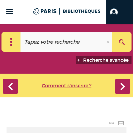
Recherche avancée
Comment s'inscrire ?
Lien
perma
Envo