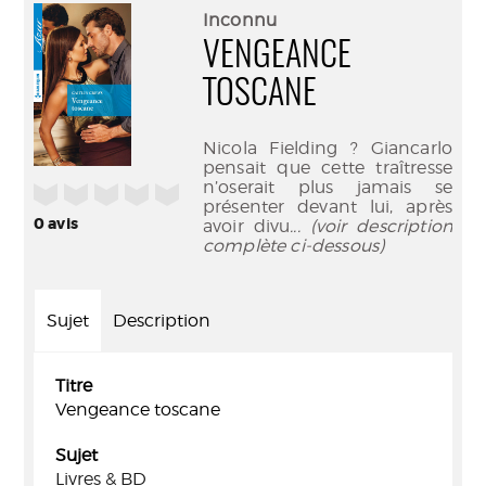
(Nouve
par
Inconnu
fenêtr
mail
VENGEANCE
TOSCANE
Nicola Fielding ? Giancarlo
pensait que cette traîtresse
n’oserait plus jamais se
/5
présenter devant lui, après
0
avis
avoir divu
... (voir description
complète ci-dessous)
Sujet
Description
Titre
Vengeance toscane
Sujet
Livres & BD