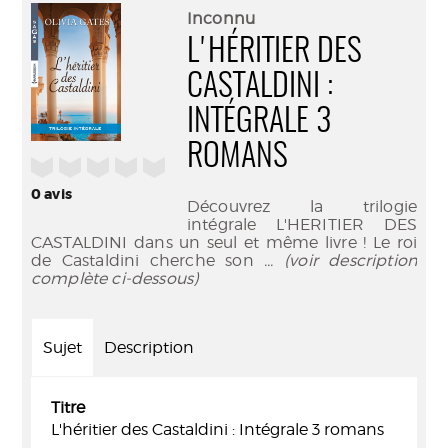
(Nouve
par
Inconnu
fenêtr
mail
L'HÉRITIER DES
CASTALDINI :
INTÉGRALE 3
ROMANS
/5
0
avis
Découvrez la trilogie
intégrale L'HERITIER DES
CASTALDINI dans un seul et même livre ! Le roi
de Castaldini cherche son
... (voir description
complète ci-dessous)
Sujet
Description
Titre
L'héritier des Castaldini : Intégrale 3 romans