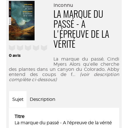
(Nouve
par
Inconnu
fenêtr
mail
LA MARQUE DU
PASSÉ - A
L'ÉPREUVE DE LA
VÉRITÉ
/5
0
avis
La marque du passé, Cindi
Myers Alors qu’elle cherche
des plantes dans un canyon du Colorado, Abby
entend des coups de f
... (voir description
complète ci-dessous)
Sujet
Description
Titre
La marque du passé - A l'épreuve de la vérité