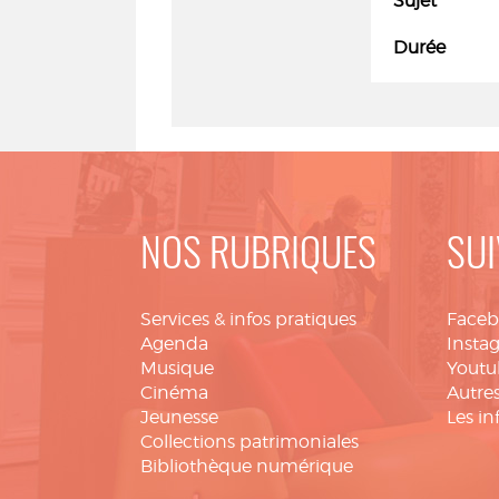
Sujet
Durée
NOS RUBRIQUES
SUI
Services & infos pratiques
Face
Agenda
Insta
Musique
Youtu
Cinéma
Autres
Jeunesse
Les in
Collections patrimoniales
Bibliothèque numérique