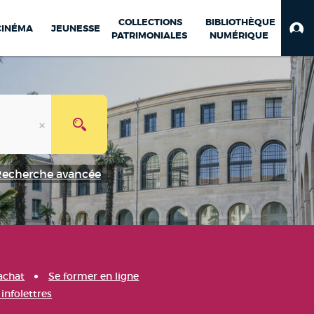
COLLECTIONS
BIBLIOTHÈQUE
CINÉMA
JEUNESSE
PATRIMONIALES
NUMÉRIQUE
Recherche avancée
achat
Se former en ligne
infolettres