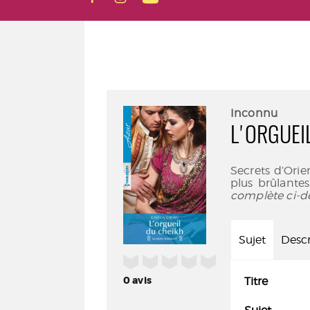
Inconnu
L'ORGUEI
Secrets d’Orie
plus brûlantes
complète ci-d
Sujet
Descr
/5
0
avis
Titre