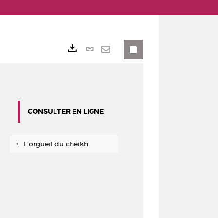
Lien
Exports
permanent
Envoyer
(Nouvelle
par
fenêtre)
mail
CONSULTER EN LIGNE
L'orgueil du cheikh