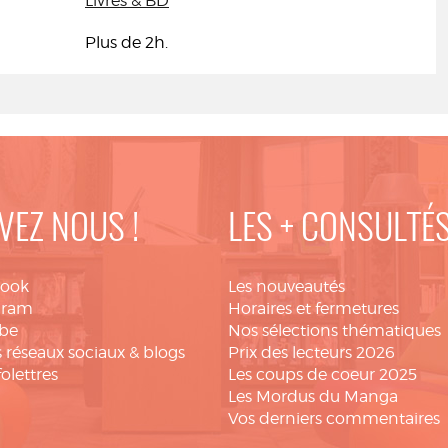
Livres & BD
Plus de 2h.
VEZ NOUS !
LES + CONSULTÉ
book
Les nouveautés
gram
Horaires et fermetures
be
Nos sélections thématiques
 réseaux sociaux & blogs
Prix des lecteurs 2026
folettres
Les coups de coeur 2025
Les Mordus du Manga
Vos derniers commentaires