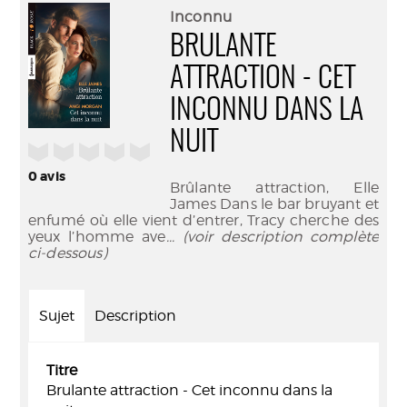
(Nouve
par
Inconnu
fenêtr
mail
BRULANTE
ATTRACTION - CET
INCONNU DANS LA
NUIT
/5
0
avis
Brûlante attraction, Elle
James Dans le bar bruyant et
enfumé où elle vient d’entrer, Tracy cherche des
yeux l’homme ave
... (voir description complète
ci-dessous)
Sujet
Description
Titre
Brulante attraction - Cet inconnu dans la