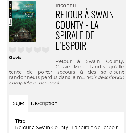
(Nouve
par
Inconnu
fenêtr
mail
RETOUR À SWAIN
COUNTY - LA
SPIRALE DE
L'ESPOIR
/5
0
avis
Retour à Swain County,
Cassie Miles Tandis qu’elle
tente de porter secours à des soi-disant
randonneurs perdus dans la m
... (voir description
complète ci-dessous)
Sujet
Description
Titre
Retour à Swain County - La spirale de l'espoir