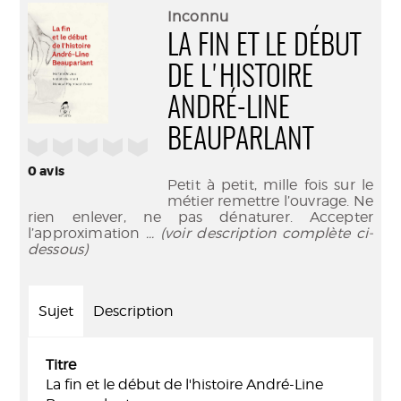
(Nouve
par
Inconnu
fenêtr
mail
LA FIN ET LE DÉBUT
DE L'HISTOIRE
ANDRÉ-LINE
BEAUPARLANT
/5
0
avis
Petit à petit, mille fois sur le
métier remettre l’ouvrage. Ne
rien enlever, ne pas dénaturer. Accepter
l’approximation
... (voir description complète ci-
dessous)
Sujet
Description
Titre
La fin et le début de l'histoire André-Line